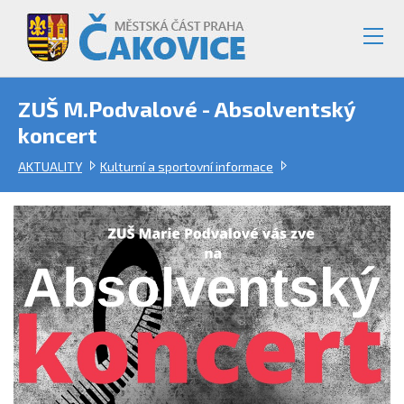
ZUŠ M.Podvalové - Absolventský
koncert
AKTUALITY
Kulturní a sportovní informace