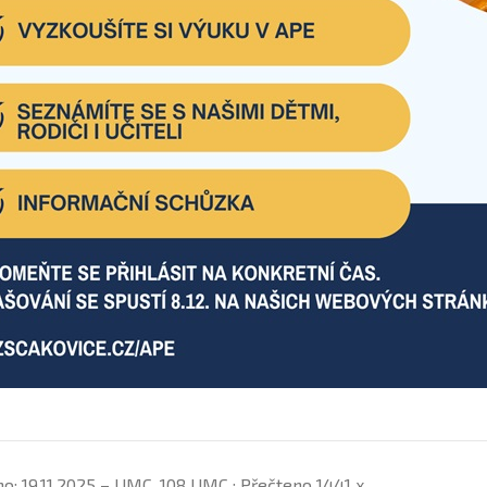
no: 19.11.2025 – UMC_108 UMC ; Přečteno 1441 x