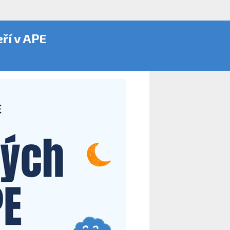
ří v APE