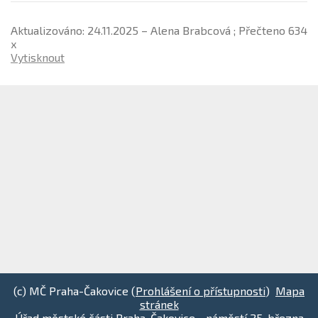
Aktualizováno: 24.11.2025 – Alena Brabcová ; Přečteno 634
x
Vytisknout
(c) MČ Praha-Čakovice (
Prohlášení o přístupnosti
)
Mapa
stránek
Úřad městské části Praha-Čakovice - náměstí 25. března