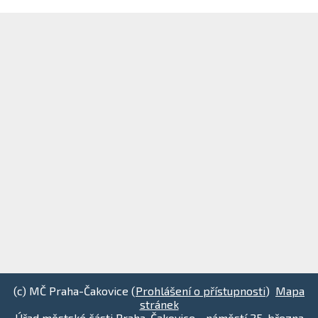
(c) MČ Praha-Čakovice (
Prohlášení o přístupnosti
)
Mapa
stránek
Úřad městské části Praha-Čakovice - náměstí 25. března