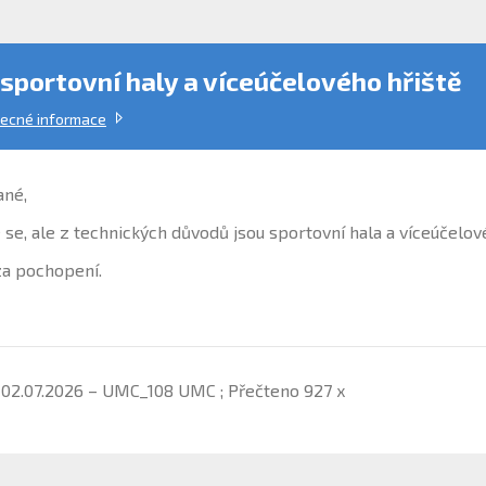
sportovní haly a víceúčelového hřiště
ecné informace
ané,
e, ale z technických důvodů jsou sportovní hala a víceúčelov
a pochopení.
 02.07.2026 – UMC_108 UMC ; Přečteno 927 x