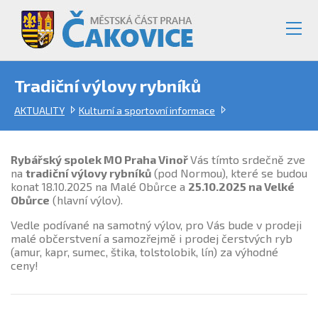
Tradiční výlovy rybníků
AKTUALITY
Kulturní a sportovní informace
Rybářský spolek MO Praha Vinoř
Vás tímto srdečně zve
na
tradiční výlovy rybníků
(pod Normou), které se budou
konat 18.10.2025 na Malé Obůrce a
25.10.2025 na Velké
Obůrce
(hlavní výlov).
Vedle podívané na samotný výlov, pro Vás bude v prodeji
malé občerstvení a samozřejmě i prodej čerstvých ryb
(amur, kapr, sumec, štika, tolstolobik, lín) za výhodné
ceny!