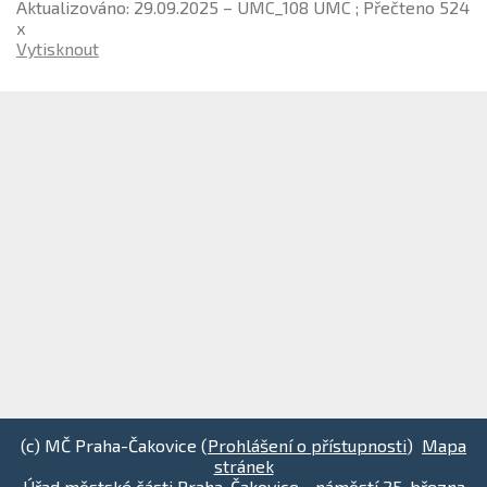
Aktualizováno: 29.09.2025 – UMC_108 UMC ; Přečteno 524
x
Vytisknout
(c) MČ Praha-Čakovice (
Prohlášení o přístupnosti
)
Mapa
stránek
Úřad městské části Praha-Čakovice - náměstí 25. března