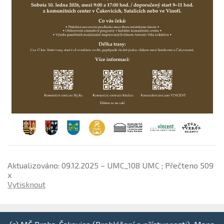
Aktualizováno: 09.12.2025 – UMC_108 UMC ; Přečteno 509
x
Vytisknout