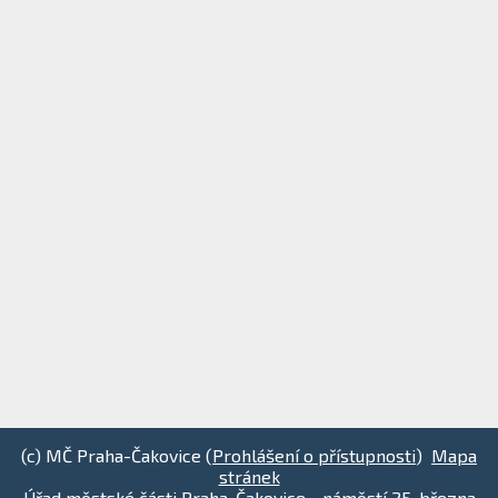
(c) MČ Praha-Čakovice (
Prohlášení o přístupnosti
)
Mapa
stránek
Úřad městské části Praha-Čakovice - náměstí 25. března