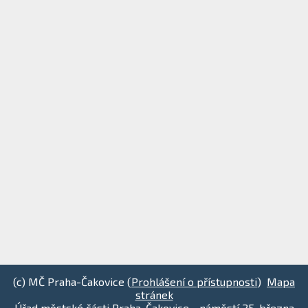
(c) MČ Praha-Čakovice (
Prohlášení o přístupnosti
)
Mapa
stránek
Úřad městské části Praha-Čakovice - náměstí 25. března