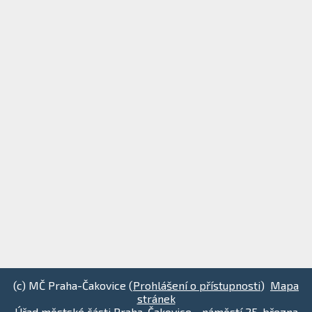
(c) MČ Praha-Čakovice (
Prohlášení o přístupnosti
)
Mapa
stránek
Úřad městské části Praha-Čakovice - náměstí 25. března