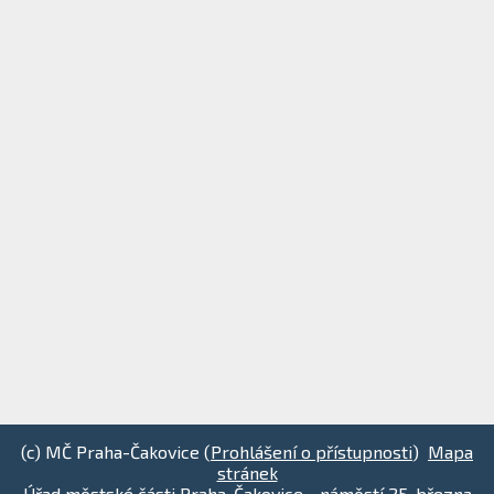
(c) MČ Praha-Čakovice (
Prohlášení o přístupnosti
)
Mapa
stránek
Úřad městské části Praha-Čakovice - náměstí 25. března