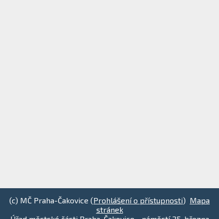
(c) MČ Praha-Čakovice (
Prohlášení o přístupnosti
)
Mapa
stránek
Úřad městské části Praha-Čakovice - náměstí 25. března