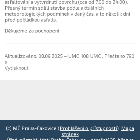
asfaltování a vytvrdnutí povrchu (cca od 7:00 do 24:00).
Přesný termín sdělí stavba podle aktuálních
meteorologických podmínek v daný čas, a to několik dní
před pokládkou asfaltu.
Děkujeme za pochopení
Aktualizováno: 08.09.2025 – UMC_108 UMC ; Přečteno 790
x
Vytisknout
(c) MČ Praha-Čakovice (
Prohlášení o přístupnosti
)
Mapa
stránek
Úřad městské části Praha-Čakovice - náměstí 25. března