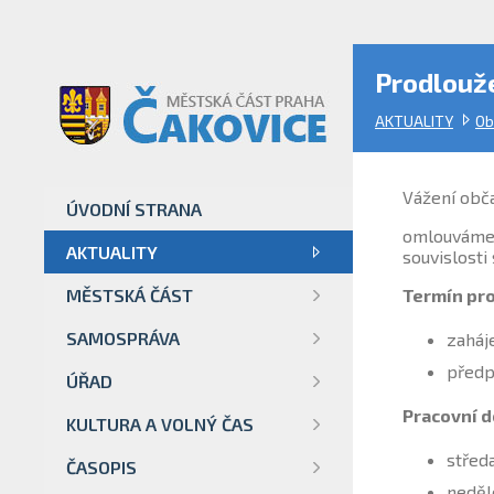
Prodlouže
AKTUALITY
Ob
Vážení obč
ÚVODNÍ STRANA
omlouváme s
AKTUALITY
souvislosti
MĚSTSKÁ ČÁST
Termín pro
SAMOSPRÁVA
zaháj
předp
ÚŘAD
Pracovní d
KULTURA A VOLNÝ ČAS
střed
ČASOPIS
neděl