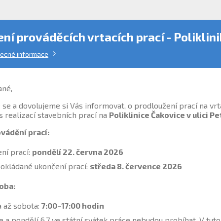
ní prováděcích vrtacích prací - Poliklin
ecné informace
ané,
e a dovolujeme si Vás informovat, o prodloužení prací na vrtán
 s realizací stavebních prací na
Poliklinice Čakovice v ulici P
vádění prací:
ení prací:
pondělí 22. června 2026
okládané ukončení prací:
středa 8. července 2026
oba:
a až sobota:
7:00–17:00 hodin
e a pondělí 6.7 ve státní svátek práce nebudou probíhat. V tu