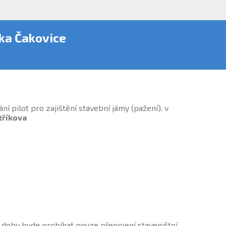
ika Čakovice
í pilot pro zajištění stavební jámy (pažení). v
etříkova
to dobu bude probíhat pouze přepojení staveništní