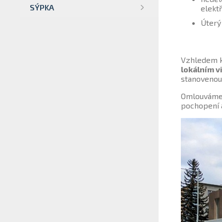
SÝPKA
elektř
Úterý
Vzhledem k
lokálním v
stanovenou 
Omlouváme 
pochopení a