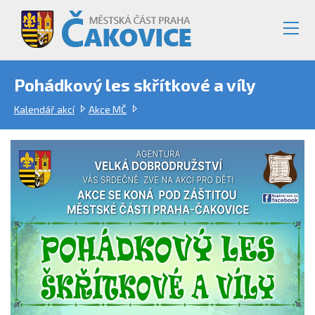
Pohádkový les skřítkové a víly
Kalendář akcí
Akce MČ