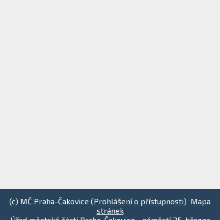
(c) MČ Praha-Čakovice (
Prohlášení o přístupnosti
)
Mapa
stránek
Úřad městské části Praha-Čakovice - náměstí 25. března