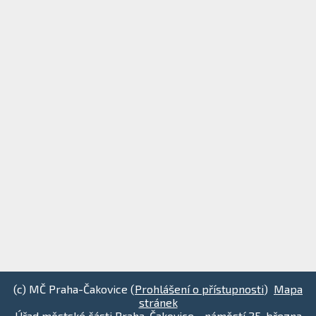
(c) MČ Praha-Čakovice (
Prohlášení o přístupnosti
)
Mapa
stránek
Úřad městské části Praha-Čakovice - náměstí 25. března