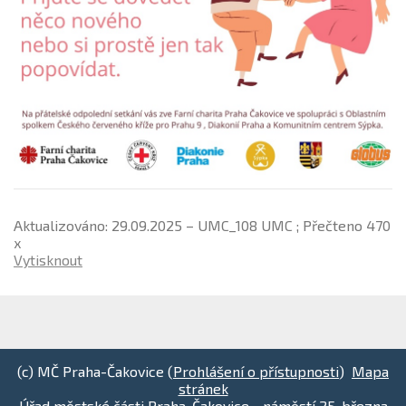
Aktualizováno: 29.09.2025 – UMC_108 UMC ; Přečteno 470
x
Vytisknout
(c) MČ Praha-Čakovice (
Prohlášení o přístupnosti
)
Mapa
stránek
Úřad městské části Praha-Čakovice - náměstí 25. března