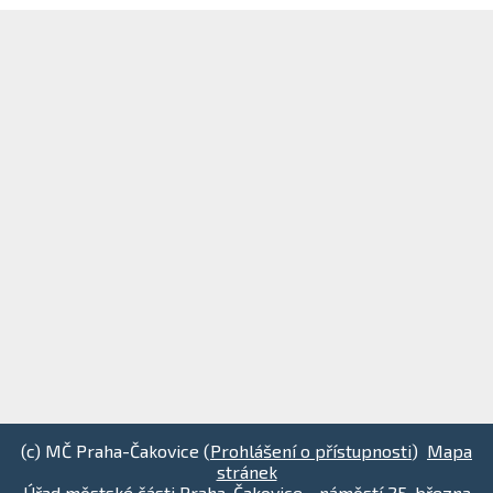
(c) MČ Praha-Čakovice (
Prohlášení o přístupnosti
)
Mapa
stránek
Úřad městské části Praha-Čakovice - náměstí 25. března