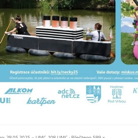
no: 28.05.2025 – UMC_108 UMC ; Přečteno 589 x