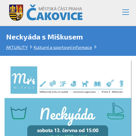
Neckyáda s Miškusem
AKTUALITY
Kulturní a sportovní informace