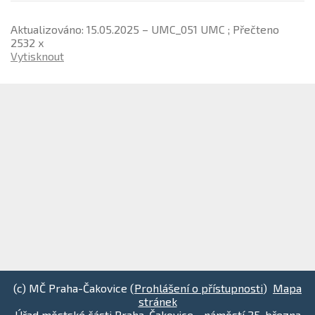
Aktualizováno: 15.05.2025 – UMC_051 UMC ; Přečteno
2532 x
Vytisknout
(c) MČ Praha-Čakovice (
Prohlášení o přístupnosti
)
Mapa
stránek
Úřad městské části Praha-Čakovice - náměstí 25. března