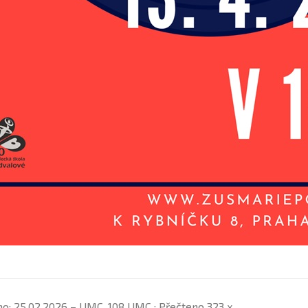
no: 25.02.2026 – UMC_108 UMC ; Přečteno 323 x