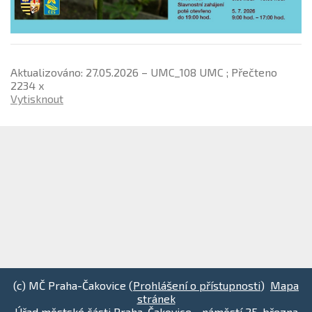
Aktualizováno: 27.05.2026 – UMC_108 UMC ; Přečteno
2234 x
Vytisknout
(c) MČ Praha-Čakovice (
Prohlášení o přístupnosti
)
Mapa
stránek
Úřad městské části Praha-Čakovice - náměstí 25. března