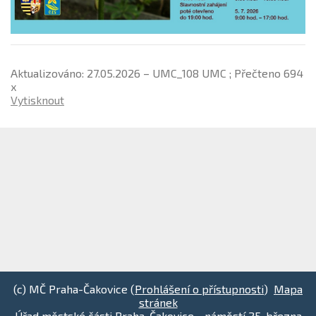
Aktualizováno: 27.05.2026 – UMC_108 UMC ; Přečteno 694
x
Vytisknout
(c) MČ Praha-Čakovice (
Prohlášení o přístupnosti
)
Mapa
stránek
Úřad městské části Praha-Čakovice - náměstí 25. března