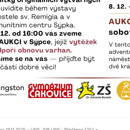
no: 18.11.2025 – UMC_108 UMC ; Přečteno 1254 x