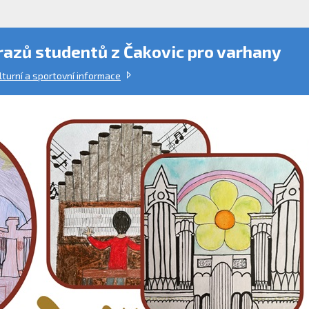
azů studentů z Čakovic pro varhany
lturní a sportovní informace