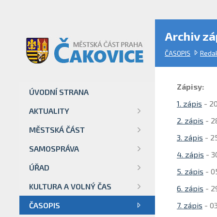
Archiv z
ČASOPIS
Redak
Zápisy:
ÚVODNÍ STRANA
1. zápis
- 20
AKTUALITY
2. zápis
- 2
MĚSTSKÁ ČÁST
3. zápis
- 2
SAMOSPRÁVA
4. zápis
- 3
ÚŘAD
5. zápis
- 0
KULTURA A VOLNÝ ČAS
6. zápis
- 2
ČASOPIS
7. zápis
- 03