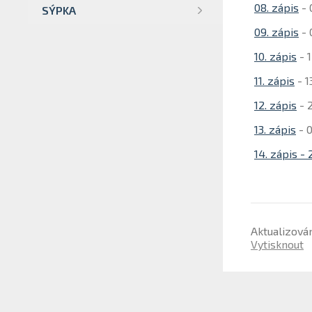
08. zápis
- 
SÝPKA
09. zápis
- 
10. zápis
- 1
11. zápis
- 1
12. zápis
- 
13. zápis
- 
14. zápis - 
Aktualizová
Vytisknout