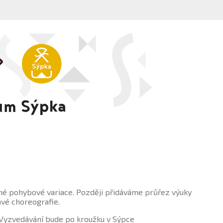
hé pohybové variace. Později přidáváme průřez výuky
avé choreografie.
. Vyzvedávání bude po kroužku v Sýpce