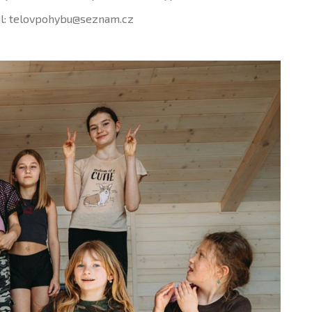
ail: telovpohybu@seznam.cz