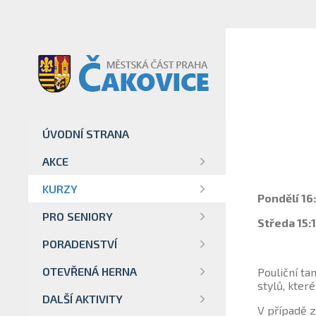
ÚVODNÍ STRANA
AKCE
KURZY
Pondělí 16:
PRO SENIORY
Středa 15:1
PORADENSTVÍ
OTEVŘENÁ HERNA
Pouliční t
stylů, kter
DALŠÍ AKTIVITY
V případě z