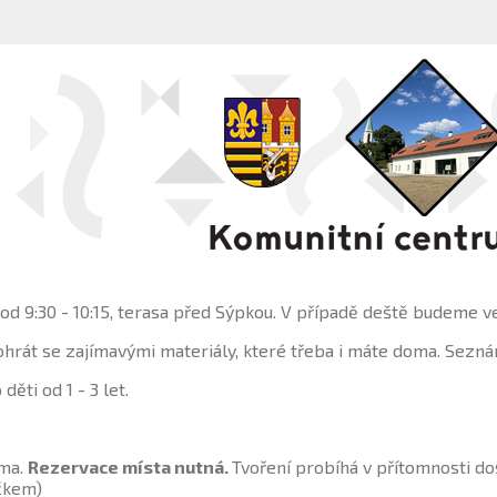
 od 9:30 - 10:15, terasa před Sýpkou. V případě deště budeme 
pohrát se zajímavými materiály, které třeba i máte doma. Sez
ěti od 1 - 3 let.
rma.
Rezervace místa nutná.
Tvoření probíhá v přítomnosti d
čkem)