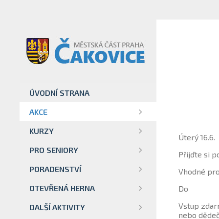
ÚVODNÍ STRANA
AKCE
KURZY
Úterý 16.6.
PRO SENIORY
Přijďte si 
PORADENSTVÍ
Vhodné pro d
OTEVŘENÁ HERNA
Do
Vstup zda
DALŠÍ AKTIVITY
nebo děde