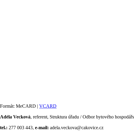
Formát: MeCARD |
VCARD
Adéla Vecková
, referent, Struktura úřadu / Odbor bytového hospodář
tel.:
277 003 443,
e-mail:
adela.veckova@cakovice.cz