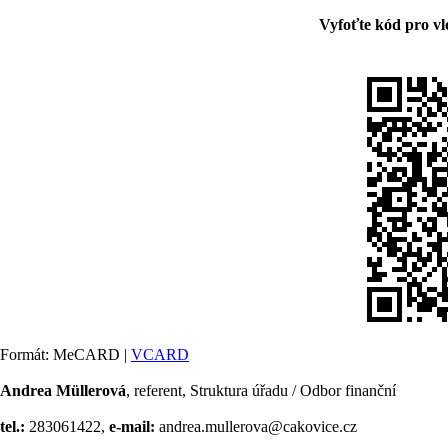
Vyfoťte kód pro vl
Formát: MeCARD |
VCARD
Andrea Müllerová
, referent, Struktura úřadu / Odbor finanční
tel.:
283061422,
e-mail:
andrea.mullerova@cakovice.cz