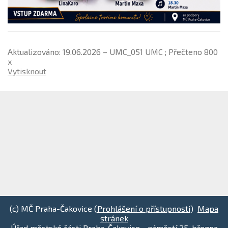
Aktualizováno: 19.06.2026 – UMC_051 UMC ; Přečteno 800
x
Vytisknout
(c) MČ Praha-Čakovice (
Prohlášení o přístupnosti
)
Mapa
stránek
Úřad městské části Praha-Čakovice - náměstí 25. března